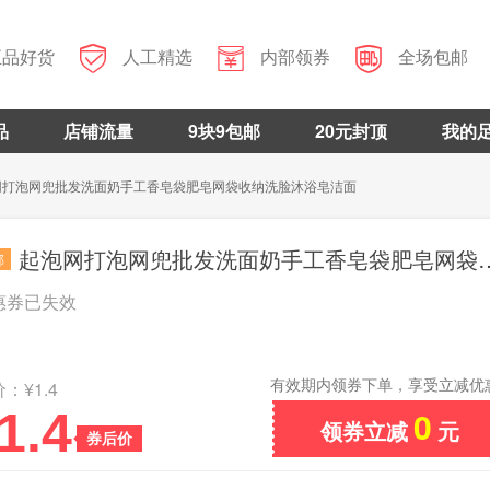



正品好货
人工精选
内部领券
全场包邮
品
店铺流量
9块9包邮
20元封顶
我的
网打泡网兜批发洗面奶手工香皂袋肥皂网袋收纳洗脸沐浴皂洁面
起泡网打泡网兜批发洗面奶手工香皂袋肥皂网袋收纳洗脸沐浴皂洁面
邮
惠券已失效
有效期内领券下单，享受立减优
：¥1.4
1.4
0
领券立减
元
券后价