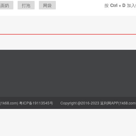
洗面奶
打泡
网袋
按
Ctrl + D
加入
网兜
泡网
k68.com)
粤ICP备19113545号
Copyright @2016-2023 返利网APP(1k68.com) Al