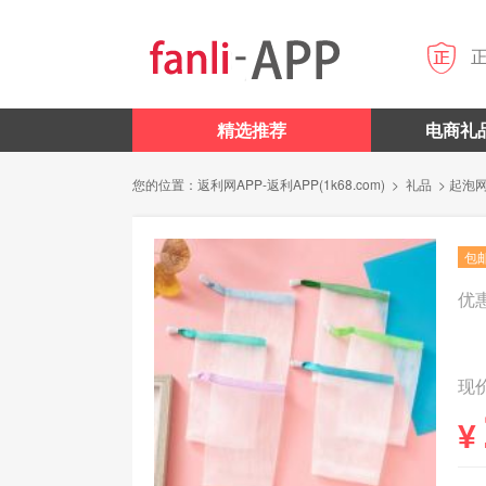

精选推荐
电商礼
您的位置：
返利网APP-返利APP(1k68.com)
>
礼品
> 起泡
包
优
现价
¥