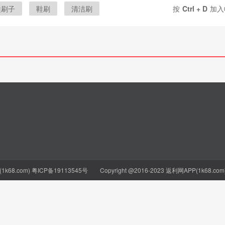
鞋刷子
鞋刷
清洁刷
按
Ctrl + D
加入
按压
神器
k68.com)
粤ICP备19113545号
Copyright @2016-2023 返利网APP(1k68.com) Al