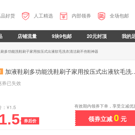



正品好货
人工精选
内部领券
全场包邮
品
店铺流量
9块9包邮
20元封顶
我的
鞋刷多功能洗鞋刷子家用按压式出液软毛洗衣清洁刷不伤鞋神器
加液鞋刷多功能洗鞋刷子家用按压式出液软毛洗衣清洁刷不伤鞋神器
邮
惠券已失效
有效期内领券下单，享受立减优
：¥1.5
1.5
0
领券立减
元
券后价