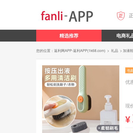

精选推荐
电商礼
您的位置：
返利网APP-返利APP(1k68.com)
>
礼品
> 加液
包
优
现价
¥