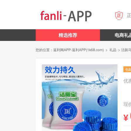

精选推荐
电商礼
您的位置：
返利网APP-返利APP(1k68.com)
>
礼品
> 洁厕
包
优
现价
¥