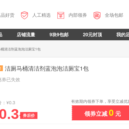



正品好货
人工精选
内部领券
全场包邮
品
店铺流量
9块9包邮
20元封顶
我的
马桶清洁剂蓝泡泡洁厕宝1包
洁厕马桶清洁剂蓝泡泡洁厕宝1包
邮
惠券已失效
有效期内领券下单，享受立减优
：¥0.3
0.3
0
领券立减
元
券后价