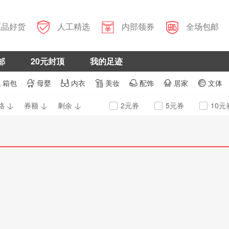



正品好货
人工精选
内部领券
全场包邮
邮
20元封顶
我的足迹
箱包
母婴
内衣
美妆
配饰
居家
文体







格
券额
剩余
2元券
5元券
10元


