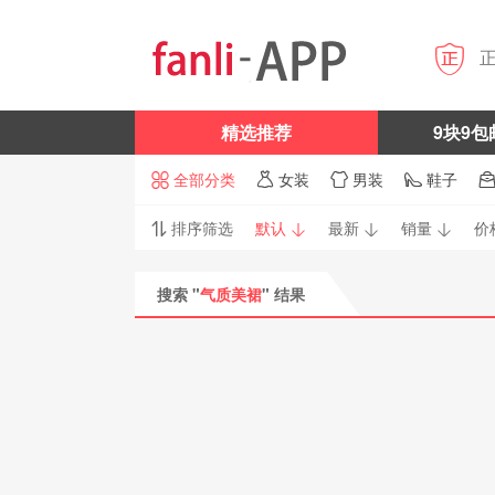

精选推荐
9块9包
全部分类
女装
男装
鞋子




排序筛选
默认
最新
销量
价




搜索 "
气质美裙
" 结果