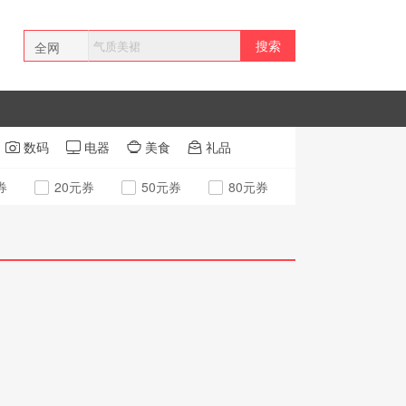
搜索
全网
本站
拼多多
数码
电器
美食
礼品




券
20元券
50元券
80元券