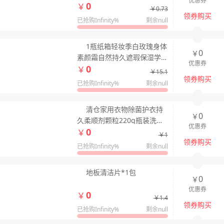
优惠券
0
创意火锅两用勺子
￥
￥0.73
领券购买
已抢购Infinity%
剩余null
1瓶纸箱轻妆季白玫瑰身体
0
￥
素颜霜自然持久遮瑕保湿学
优惠券
0
生党嫩肤提亮懒人霜
￥
￥15.1
领券购买
已抢购Infinity%
剩余null
清仓家用衣物除菌护衣持
0
￥
久柔顺剂颗粒220g瓶装洗衣
优惠券
0
留香珠爆香护衣香水
￥
￥1
领券购买
已抢购Infinity%
剩余null
地板清洁片*1包
0
￥
优惠券
0
￥
￥1.4
领券购买
已抢购Infinity%
剩余null