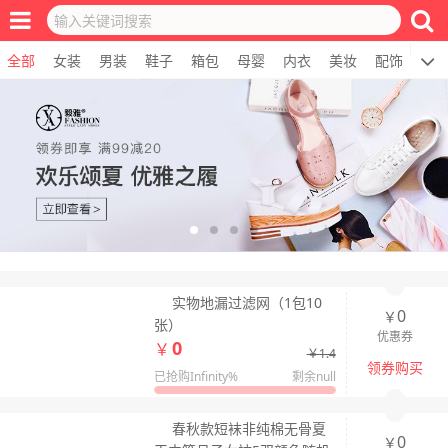
全部
女装
男装
鞋子
箱包
母婴
内衣
美妆
配饰
居
实物地漏过滤网（1包10
0
￥
张）
优惠券
0
￥
￥1.4
领券购买
已抢购Infinity%
剩余null
春秋款短袜非纯棉无骨夏
0
￥