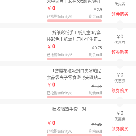
天中筒月子女袜5双颜色随机
优惠券
0
￥
￥2.9
领券购买
已抢购Infinity%
剩余null
折纸彩纸手工纸儿童diy套
0
￥
装彩色卡纸幼儿园小学生正
优惠券
0
方形剪纸
￥
￥0.75
领券购买
已抢购Infinity%
剩余null
1套樱花磁吸封口夹冰箱贴
0
￥
食品袋夹子零食密封夹磁贴
优惠券
0
个性创意封袋夹
￥
￥1.55
领券购买
已抢购Infinity%
剩余null
硅胶隔热手套一对
0
￥
优惠券
0
￥
￥1.85
领券购买
已抢购Infinity%
剩余null