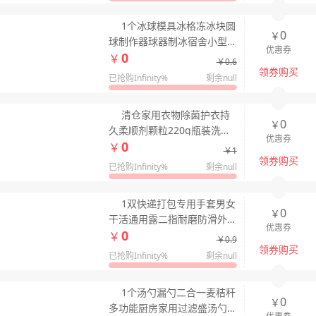
1个冰球模具冰格冻冰块圆
0
￥
球制作器球器制冰宿舍小型
优惠券
0
硅胶威士忌家用
￥
￥0.6
领券购买
已抢购Infinity%
剩余null
清仓家用衣物除菌护衣持
0
￥
久柔顺剂颗粒220g瓶装洗衣
优惠券
0
留香珠爆香护衣香水
￥
￥1
领券购买
已抢购Infinity%
剩余null
1双快递打包专用手套男女
0
￥
干活通用露二指耐磨防滑外
优惠券
0
卖骑行可触屏牙贴
￥
￥0.9
领券购买
已抢购Infinity%
剩余null
1个汤勺漏勺二合一麦秸秆
0
￥
多功能厨房家用过滤盛汤勺