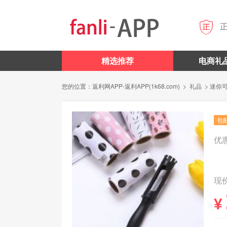

精选推荐
电商礼
您的位置：
返利网APP-返利APP(1k68.com)
>
礼品
> 迷你
包
优
现价
¥