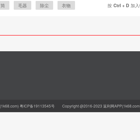
滚筒
毛器
除尘
衣物
按
Ctrl + D
加入
灰尘
k68.com)
粤ICP备19113545号
Copyright @2016-2023 返利网APP(1k68.com) Al