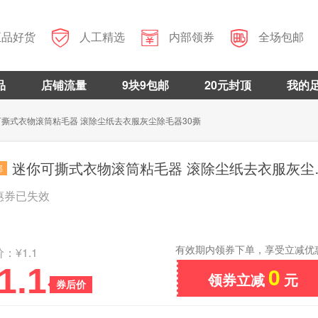



正品好货
人工精选
内部领券
全场包邮
品
店铺流量
9块9包邮
20元封顶
我的
可撕式衣物滚筒粘毛器 滚除尘纸去衣服灰尘除毛器30撕
迷你可撕式衣物滚筒粘毛器 滚除尘纸去衣服灰尘除毛器30撕
邮
惠券已失效
有效期内领券下单，享受立减优
：¥1.1
1.1
0
领券立减
元
券后价