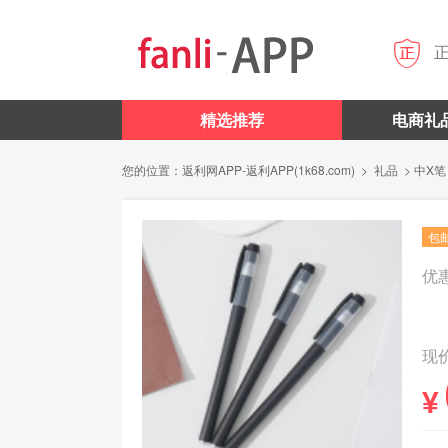

精选推荐
电商礼
您的位置：
返利网APP-返利APP(1k68.com)
>
礼品
> 中X笔
包
优
现价
¥