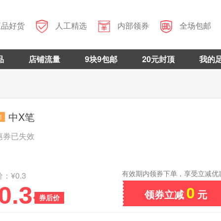



正品好货
人工精选
内部领券
全场包邮
品
店铺流量
9块9包邮
20元封顶
我的
中X笔
邮
惠券已失效
有效期内领券下单，享受立减优
：¥0.3
0.3
0
领券立减
元
券后价