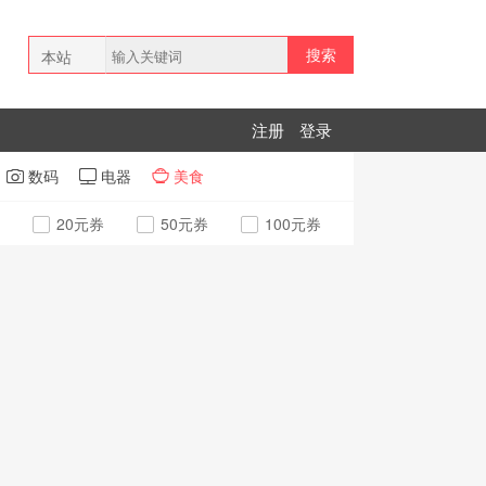
搜索
本站
全网
注册
登录
拼多多
数码
电器
美食



20元券
50元券
100元券