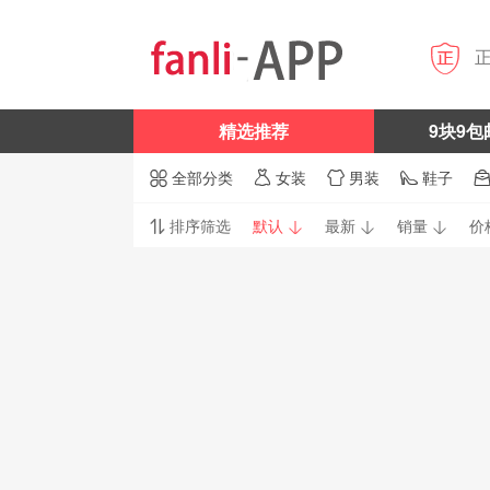

精选推荐
9块9包
全部分类
女装
男装
鞋子




排序筛选
默认
最新
销量
价



