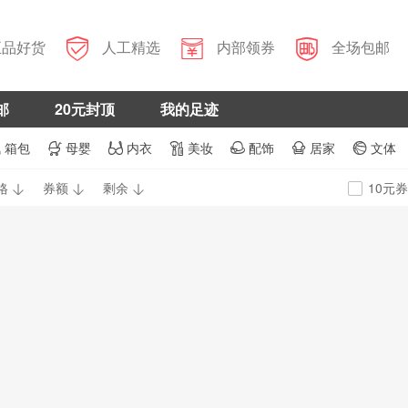



正品好货
人工精选
内部领券
全场包邮
邮
20元封顶
我的足迹
箱包
母婴
内衣
美妆
配饰
居家
文体







格
券额
剩余
10元券


