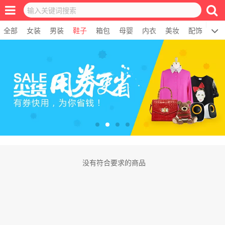
全部
女装
男装
鞋子
箱包
母婴
内衣
美妆
配饰
居
没有符合要求的商品