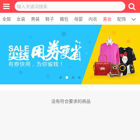
全部
女装
男装
鞋子
箱包
母婴
内衣
美妆
配饰
居
没有符合要求的商品