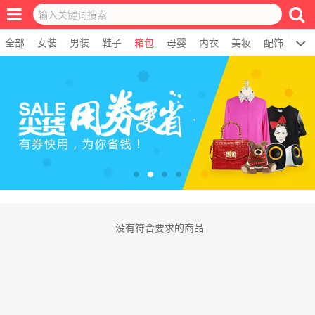
全部
女装
男装
鞋子
箱包
母婴
内衣
美妆
配饰
居
没有符合要求的商品